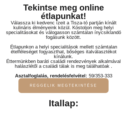
Tekintse meg online
étlapunkat!
Válassza ki kedvenc ízeit a Tisza-tó partján kínált
kulináris élményeink közül. Kóstoljon meg helyi
specialitásokat és válogasson számtalan ínycsiklandó
fogásunk között.
Étlapunkon a helyi specialitások mellett számtalan
ételféleséget fogyaszthat, bőséges italválasztékot
kínálunk.
Éttermünkben baráti családi rendezvények alkalmával
halászlétől a családi tálak is meg találhatóak .
Asztalfoglalás, rendelésfelvétel:
59/353-333
REGGELIK MEGTEKINTÉSE
Itallap: