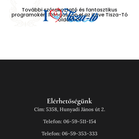
További szórakoztató és fantasztikus
programokért látogasson el az iLove Tisza-Tó
oldalára!
Elérhetőségünk
Cím: 5358, Hunyadi János út 2.
Telefon: 06-59-511-154
Telefon: 06-59-353-333